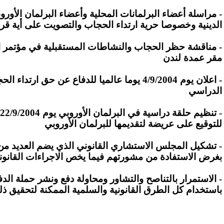
-
مراسلة أعضاء
البرلمان
ات المحلية
وأعضاء البرلمان الأورو
الدينية
وخصوصا حرية ارتداء الحجاب والتصويت على أية قر
-
مناقشة حظر الحجاب والنشاطات المست
ق
بلية في مؤتمر 
مقر عمدة لندن
- اعلان يوم 4/9/2004 يوما عالميا للدفاع عن حق ا
الدراسي
للتوقيع على عريضة لتقديمها للبرلمان الأوروبي
- تشكيل المجلس الاستشاري القانوني الذي يضم العديد من ا
بغرض الاستفادة من مشورتهم فيما يخص الاجراءات القانوني
-
الاستمرار بالتناصح والتشاور ومحاولة دفع ونشر
حملة الد
باستخدام كل
الطرق القانونية والسلمية
الممكنة
لتحقيق ذل