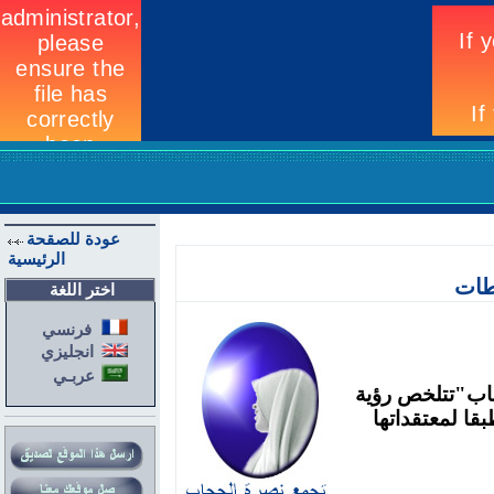
عودة للصقحة
الرئيسية
اطات
اختر اللغة
فرنسي
انجليزي
عربـي
اب
"
تتلخص رؤية
قا لمعتقداتها