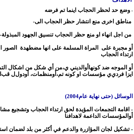
وضع حد
لحظر الحجاب اينما تم فرضه
-
مناطق اخرى
منع انتشار حظر الحجاب الى
-
من اجل انهاء او منع حظر الحجاب
تنسيق الجهود المبذولة
-
أو مجبرة على
المراة المسلمة على انها مضطهدة
الصور ال
ارتداء الحجاب
أو الموجه ضد كونها
أوالديني
ي،
من أي شكل من اشكال التمي
ا
يزا فردي
ي
مؤسسات او كونه تم
،أو
منظمات
، أو
دول
ل
قب
ا
الوسائل (حتى نهاية عام2004)
-
اقامة التجمعات المؤيدة
لحق ارتداء ا
لحجاب وتشجيع مشار
أ
والمؤسسات الداعمة لاهدافنا
- تشكيل لجان المؤازرة والدعم في أكثر من بلد لضمان است