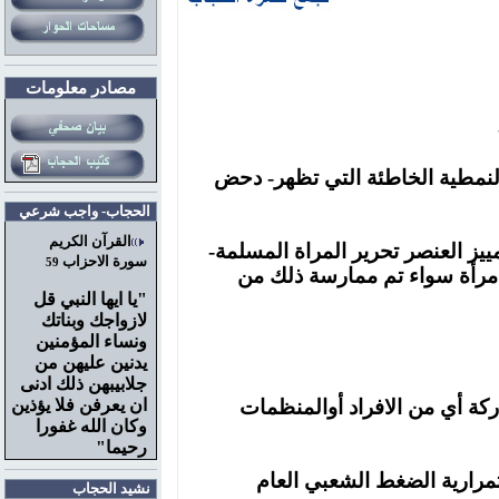
مصادر معلومات
نمطية الخاطئة التي تظهر
- دحض
الحجاب- واجب شرعي
القرآن الكريم
يز العنصر
تحرير المراة المسلمة
-
سورة الاحزاب
59
مرأة سواء تم ممارسة ذلك من
"
يا ايها النبي قل
لازواجك وبناتك
ونساء المؤمنين
يدنين عليهن من
جلابيبهن ذلك ادنى
كة
أي من الافراد
أ
والمنظمات
ان يعرفن فلا يؤذين
وكان الله غفورا
رحيما"
مرارية الضغط الشعبي العام
نشيد الحجاب