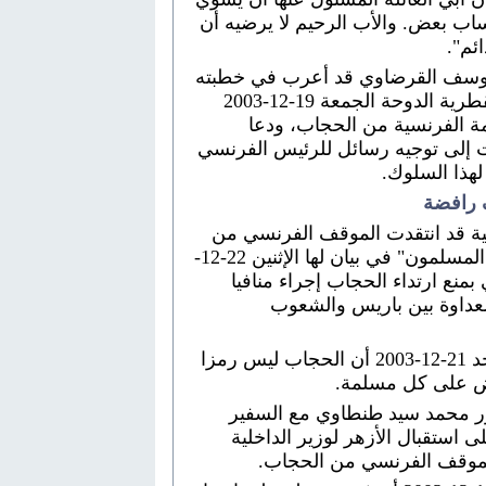
ساب بعض. والأب الرحيم لا يرضيه أن
ئم".
 يوسف القرضاوي قد أعرب في خطبته
بمسجد عمر بن الخطاب بالعاصمة القطرية الدوحة الجمعة 19-12-2003
ة الفرنسية من الحجاب، ودعا
 إلى توجيه رسائل للرئيس الفرنسي
هذا السلوك.
رافضة
مية قد انتقدت الموقف الفرنسي من
الحجاب؛ فقد اعتبرت حركة "الإخوان المسلمون" في بيان لها الإثنين 22-12-
بمنع ارتداء الحجاب إجراء منافيا
العداوة بين باريس والشعوب
كما أكدت دار الإفتاء المصرية الأحد 21-12-2003 أن الحجاب ليس رمزا
رض على كل مسلمة.
تور محمد سيد طنطاوي مع السفير
سي بمصر الإثنين 22-12-2003 على استقبال الأزهر لوزير الداخلية
لموقف الفرنسي من الحجاب.