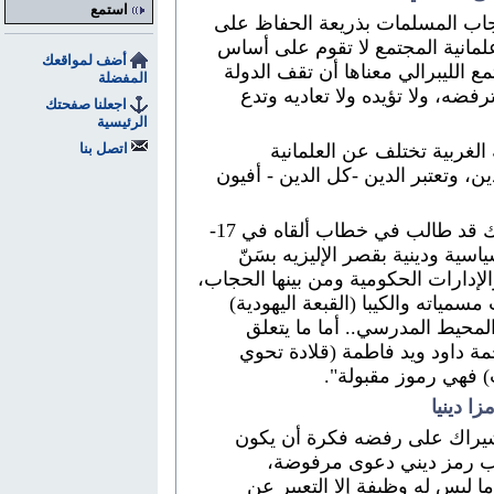
استمع
جاب المسلمات بذريعة الحفاظ على
علمانية المجتمع لا تقوم على أساس
أضف لمواقعك
ع الليبرالي معناها أن تقف الدولة
المفضلة
رفضه، ولا تؤيده ولا تعاديه وتدع
اجعلنا صفحتك
الرئيسية
الغربية تختلف عن العلمانية
اتصل بنا
ين، وتعتبر الدين -كل الدين - أفيون
كان الرئيس الفرنسي جاك شيراك قد طالب في خطاب ألقاه في 17-
رنسية سياسية ودينية بقصر الإليزيه بسَنّ
الإدارات الحكومية ومن بينها الحجاب،
سمياته والكيبا (القبعة اليهودية)
لمحيط المدرسي.. أما ما يتعلق
مة داود ويد فاطمة (قلادة تحوي
) فهي رموز مقبولة".
ا دينيا
شيراك على رفضه فكرة أن يكون
اب رمز ديني دعوى مرفوضة،
 ليس له وظيفة إلا التعبير عن