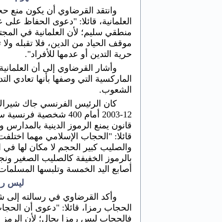
وانتقد القرضاوي أن يكون منع ح
العلمانية، قائلا: "دعوى الحفاظ على 
منطقي سليم؛ لأن العلمانية في المجتم
موقف الحياد من الدين، فلا تقبله ولا ت
حرية التدين أو عدمها للأفراد".
وأشار القرضاوي إلى أن العلمانية 
الماركسية التي وصفها بأنها تعادي التد
الشعوب.
12-2003 أمام 400 شخصية ف
قانون يمنع الرموز الدينية بالمدارس و
قائلا: "الحجاب الإسلامي مهما اختلفت م
والصليب كبير الحجم لا مكان لها في ا
بالرموز الخفيفة كالصليب الصغير ونج
أصابع اليد الخمسة وتلبسها المسلمات
ليس رمز
وأكد القرضاوي في رسالته إلى 
الحجاب رمزا، قائلا: "دعوى أن الحج
فالحجاب ليس رمزا بحال؛ لأن الرمز ما