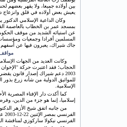
بين أولاده جميعا، ولا يقهر بعضهم لح
يعيش بعض أولاده في قلق وانزعاج دا
وكان الداعية الإسلامي الدكتور
عن استيائه الشديد من موقف الحكوم
المسلمين أفرادا وجمعيات ومؤسسات
جاك شيراك، يعبرون فيها عن أسفهم ل
مواقف 
وكانت العديد من الجهات الإسلا
2003 دعم شيراك إصدار قانون يقضي 
للمواثيق الدولية من شأنه زرع بذور 
الإسلامية.
إسلاميا، إنما هو جزء من الدين، وف
من جانبه اتفق شيخ الأزهر الدك
الفرن
الفرنسي نيكولا ساركوزي لمناقشة ا