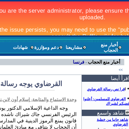
أخبار منع
مشاريعنا
دعم ومؤازرة
شهادات
الحجاب
أخبار منع الحجاب
فرنسا
-
<<
قرأ أيضا
القرضاوي يوجه رسالة
ا
قرا نص رسالة القرضاوي
القرضاوي للمسلمين: أعلنوا
وحدة الاستماع والمتابعة- إسلام أون لاين.نت /24-12-
ضبكم لشيراك
وجه الداعية الإسلامي الدكتور ي
شاهد واسمع
الرئيس الفرنسي جاك شيراك ناشده ف
شاهد جانبا من خطبة
قانون يمنع الرموز الدينية في المدا
القرضاوي
أن الحجاب لا يتنافى مع مبادئ العلماني