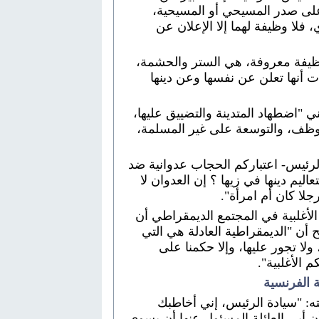
 على صدر المسيحي أو المسيحية،
فلا وظيفة لهما إلا الإعلان عن
 وظيفة معروفة، هي الستر والحشمة،
 أنها تعلن عن نفسها وعن دينها
ي "اضطهاد المتدينة والتضييق عليها،
توظف، والتوسعة على غير المسلمة،
 الرئيس- اعتباركم الحجاب عدوانية ضد
عاليم دينها في زيها ؟ إن العدوان لا
لا كان أم امرأة".
أغلبية في المجتمع الديمقراطي أن
 أن "الديمقراطية العادلة هي التي
ولا تجور عليها، وإلا حكمنا على
م الأغلبية".
 الفرنسية
ه: "سيادة الرئيس، إني أخاطبك
 أبي العائلة المسئول عنها أن يسوي