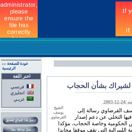
عودة للصقحة
الرئيسية
اختر اللغة
 لشيراك بشأن الحجاب
فرنسي
انجليزي
عربـي
2003
الشيخ
وسف القرضاوي رسالة إلى
يوسف
يها التخلي عن دعم إصدار
القرضاوي
رس الحكومية وخاصة الحجاب، مؤكدا
ة الليبرالية التي تقف موقفا محايدا