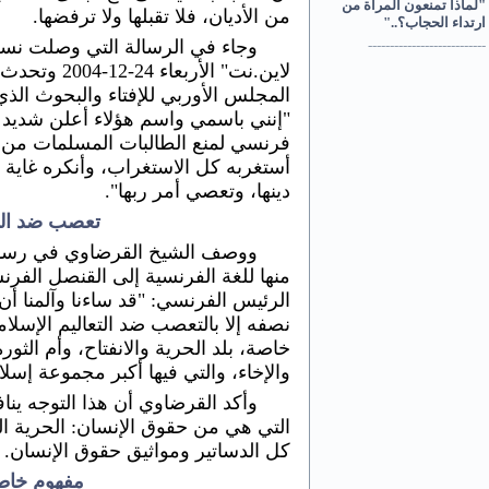
"لماذا تمنعون المرأة من
من الأديان، فلا تقبلها ولا ترفضها.
ارتداء الحجاب؟.."
وجاء في الرسالة التي وصلت نسخ
---------------------------
لاين.نت" الأر
المجلس الأوربي للإفتاء والبحوث الذي 
"إنني باسمي واسم هؤلاء أعلن شديد 
فرنسي لمنع الطالبات المسلمات من ا
أستغربه كل الاستغراب، وأنكره غاية ا
دينها، وتعصي أمر ربها".
تعصب ضد القي
ووصف الشيخ القرضاوي في رسالت
منها للغة الفرنسية إلى القنصل الفر
الرئيس الفرنسي: "قد ساءنا وآلمنا أن 
نصفه إلا بالتعصب ضد التعاليم الإسلام
خاصة، بلد الحرية والانفتاح، وأم الثور
والإخاء، والتي فيها أكبر مجموعة إسلا
وأكد القرضاوي أن هذا التوجه ين
التي هي من حقوق الإنسان: الحرية الش
كل الدساتير ومواثيق حقوق الإنسان.
مفهوم خاطئ