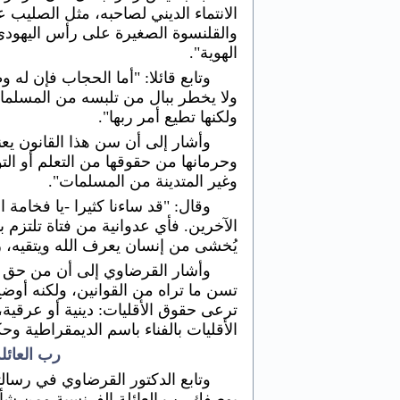
الانتماء الديني لصاحبه، مثل الصليب
والقلنسوة الصغيرة على رأس اليهودي، 
الهوية".
وتابع قائلا: "أما الحجاب فإن له
ولا يخطر ببال من تلبسه من المسلمات
ولكنها تطيع أمر ربها".
وأشار إلى أن سن هذا القانون يعن
وحرمانها من حقوقها من التعلم أو ال
وغير المتدينة من المسلمات".
وقال: "قد ساءنا كثيرا -يا فخامة
الآخرين. فأي عدوانية من فتاة تلتزم بت
يُخشى من إنسان يعرف الله ويتقيه، رج
وأشار القرضاوي إلى أن من حق ال
تسن ما تراه من القوانين، ولكنه أوضح
ترعى حقوق الأقليات: دينية أو عرقية، 
الأقليات بالفناء باسم الديمقراطية وحك
رب العائلة
وتابع الدكتور القرضاوي في رسالت
بوصفك رب العائلة الفرنسية ومن شأن