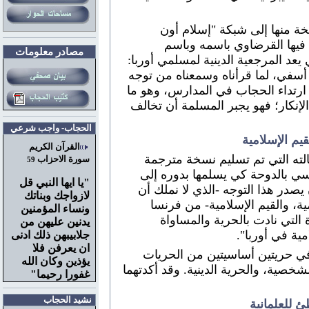
ة منها إلى شبكة "إسلام أون
بعاء 24-12-2004 وتحدث فيها القرضاوي باسمه وباسم
مصادر معلومات
يعد المرجعية الدينية لمسلمي أوربا:
أسفي، لما قرأناه وسمعناه من توجه
رتداء الحجاب في المدارس، وهو ما
لإنكار؛ فهو يجبر المسلمة أن تخالف
الحجاب- واجب شرعي
م الإسلامية
القرآن الكريم
ه التي تم تسليم نسخة مترجمة
سورة الاحزاب
59
نسي بالدوحة كي يسلمها بدوره إلى
"
يا ايها النبي قل
يصدر هذا التوجه -الذي لا نملك أن
لازواجك وبناتك
ية، والقيم الإسلامية- من فرنسا
ونساء المؤمنين
ة التي نادت بالحرية والمساواة
يدنين عليهن من
مية في أوربا".
جلابيبهن ذلك ادنى
ان يعرفن فلا
افي حريتين أساسيتين من الحريات
يؤذين وكان الله
خصية، والحرية الدينية. وقد أكدتهما
غفورا رحيما"
نشيد الحجاب
 للعلمانية