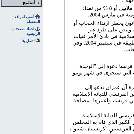
استمع
وحظرت فرنسا - التي يمثل المسلمون فيها نحو 5 ملايين أو 8 % من تعداد
ة في مارس 2004.
أضف لمواقعك
المفضلة
مجلس الشيوخ الفرنسي في مارس 2004 قانون يحظر ارتداء الحجاب أو
، وينص على طرد غير
اجعلنا صفحتك
الرئيسية
لامية في بادئ الأمر فتيات
اتصل بنا
المدارس على تحدي الحظر، ولكنه التزم به عند بدء تطبيقه في سبتمبر 2004. وفي
فرنسا دعوة إلى "الوحدة"
ية التي ستجرى في شهر يونيو
رة آل عمران تدعو إلى
 الفرنسي للديانة الإسلامية
لمي فرنسا، واعتبرها "مصلحة
رنسي للديانة الإسلامية
 الكبير الذي قام به المجلس
الفرنسيين "كريستيان شينو"،