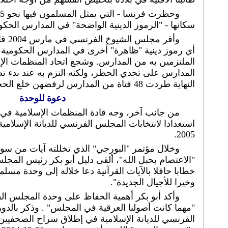
سكانها - "الرموز الدينية الواضحة" في المدارس الحكومي
وأقر 
أي رموز دينية "ظاهرة" أخرى في المدارس الحكومية
الملتزمين به من المدارس. وشجع اتحاد المنظمات الإس
النهاية طردت 48 فتاة من المدارس لرفضهن خلع الحجاب.
دعوة للوحدة
من جانب آخر، وجه قادة المنظمات الإسلامية في 
استعدادا لانتخابات المجلس الفرنسي للديانة الإسلام
2005.
وخلال مؤتمر "البورجي" الذي تخللته آيات من سو
"الاعتصام بحبل الله"، ألقى دليل أبو بكر رئيس المجلس
خطابا حافلا بالآيات القرآنية دعا خلاله إلى وحدة مس
وخيرا للأجيال الجديدة".
وأكد أبو بكر أهمية الحفاظ على وحدة المجلس الف
"مهما كانت أصولنا العرقية في المجلس" . وذكر بالدور
الفرنسي للديانة الإسلامية في إطلاق سراح الصحفيين 