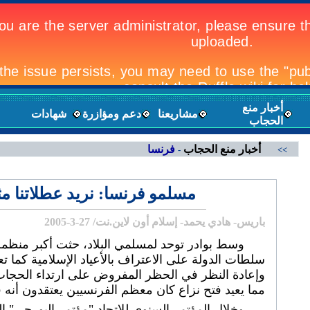
أخبار منع
مشاريعنا
دعم ومؤازرة
شهادات
الحجاب
أخبار منع الحجاب
فرنسا
-
<<
مسلمو فرنسا: نريد عطلاتنا مث
باريس- هادي يحمد- إسلام أون لاين.نت/ 27-3-2005
وسط بوادر توحد لمسلمي البلاد، حثت أكبر منظمة
سلطات الدولة على الاعتراف بالأعياد الإسلامية كما تعت
وإعادة النظر في الحظر المفروض على ارتداء الحجاب
مما يعيد فتح نزاع كان معظم الفرنسيين يعتقدون أنه
وخلال المؤتمر السنوي للاتحاد "مؤتمر البورجي" 