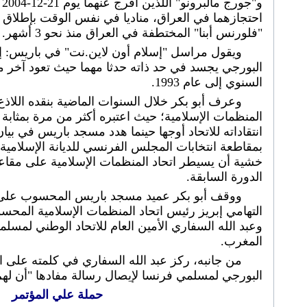
احتجازهما في العراق، مناديا في نفس الوقت بإطلاق
"فلورنس أبنا" المختطفة في العراق منذ نحو 3 أشهر.
ويقول مراسل "إسلام أون لاين.نت" في باريس: إ
البورجي يجسد في حد ذاته حدثا مهما حيث تعود آخر م
السنوي إلى عام 1993.
وعرف أبو بكر خلال السنوات الماضية بنقده اللاذ
المنظمات الإسلامية؛ حيث اعتبره أكثر من مرة بمثابة
بمقاطعة انتخابات المجلس الفرنسي للديانة الإسلامية 
خشية أن يسيطر اتحاد المنظمات الإسلامية على مقا
الدورة السابقة.
ووقف أبو بكر عميد مسجد باريس المحسوب على ال
التهامي إبريز رئيس اتحاد المنظمات الإسلامية المح
وعبد الله السفاري الأمين العام للاتحاد الوطني لم
المغرب.
من جانبه، ركز عبد الله السفاري في كلمته على ا
البورجي لمسلمي فرنسا لإيصال رسالة مفادها "أن لهم 
حملة علي المؤتمر