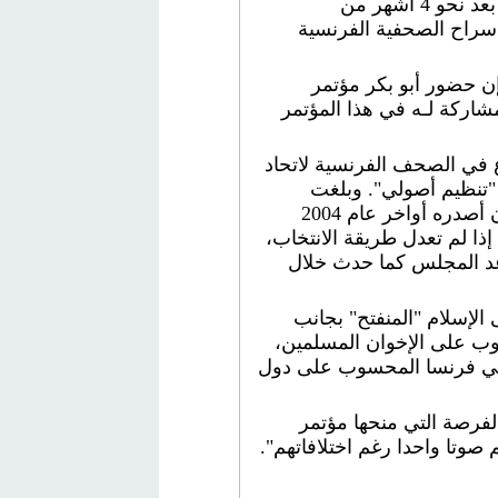
و"جورج مالبرونو" اللذين أفرج عنهما يوم 21-12-2004 بعد نحو 4 أشهر من
 سراح الصحفية الفرنسية
ن حضور أبو بكر مؤتمر
شاركة لـه في هذا المؤتمر
ع في الصحف الفرنسية لاتحاد
 "تنظيم أصولي". وبلغت
انتقاداته للاتحاد أوجها حينما هدد مسجد باريس في بيان أصدره أواخر عام 2004
إذا لم تعدل طريقة الانتخاب،
عد المجلس كما حدث خلال
إسلام "المنفتح" بجانب
سوب على الإخوان المسلمين،
سلمي فرنسا المحسوب على دول
لفرصة التي منحها مؤتمر
صوتا واحدا رغم اختلافاتهم".