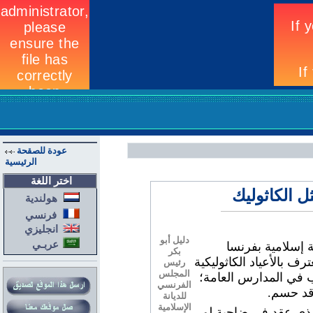
عودة للصقحة
الرئيسية
اختر اللغة
ل الكاثوليك
هولندية
فرنسي
انجليزي
دليل أبو
عربـي
 إسلامية بفرنسا
بكر
رف بالأعياد الكاثوليكية
رئيس
المجلس
 في المدارس العامة؛
الفرنسي
 قد حسم.
للديانة
الإسلامية
الذي عقد في ضاحية لو