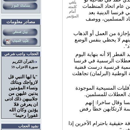
يلقي
ال فؤاد علوي أمين عام اتحاد المنظمات
كلمته
أمام
فرنسا الدينية بعد
المؤتمر
اد المسلمين، ووصف
مصادر معلومات
إجازة من العمل أو الذهاب
ينهم لا يحظي بنفس الوضع
د".
فطر إلا أنه بنهاية اليوم
الحجاب- واجب شرعي
تفال بالمولد النبوي الشريف. و7 من العطلات الرسمية في فرنسا
القرآن الكريم
جنة رسمية فرنسية درست قضية
سورة الاحزاب
59
 الوطنية (البرلمان) تجاهلت
"
يا ايها النبي قل
لازواجك وبناتك
قليات المسيحية الموجودة
ونساء المؤمنين
يدنين عليهن من
لك العطلات للمسلمين.
جلابيبهن ذلك ادنى
سا وقال ساخرا: إنهم
ان يعرفن فلا
رسة لارتكابهن خطأ رفض
يؤذين وكان الله
غفورا رحيما"
ة حقيقية باحترام الآخرين إذا
نشيد الحجاب
فهم".