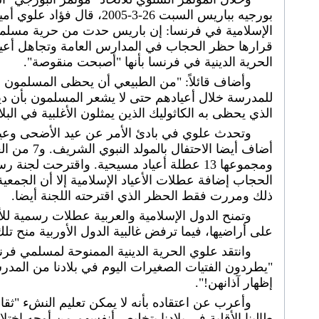
بورجيه بباريس السبت 26-3-2005، ق
الإسلامية في فرنسا: إن باريس حدت من حرية مسلمي 
قرارها حظر الحجاب في المدارس العامة وتجاهل أعي
الحرية الدينية في فرنسا بأنها "أصبحت منقوصة".
وأضاف قائلاً: "من الطبيعي أن يحظى المسلمون ب
للمدرسة خلال أعيادهم حتى لا يشعر المسلمون بأن د
الذي يحظى به الكاثوليك الذين يمثلون الأغلبية في البلا
وتحدث علوي في بادئ الأمر عن عيد الأضحى وعيد ال
أضاف أيضا الاح
ومجموعها 13 عطلة أعياد مسيحية. واقترحت ل
الحجاب إضافة عطلات الأعياد الإسلامية إلا أن الجمعية
ذلك ومررت فقط الحظر الذي اقترحته اللجنة أيضا.
وتمنح الدول الإسلامية والعربية عطلات رسمية للأ
على أراضيها، فيما ترفض غالبية الدول الأوربية منح ت
وانتقد علوي الحرية الدينية الممنوحة لمسلمي فرن
"يطردون الفتيات الصغيرات اليوم في بلادنا من المد
إظهار آذانهن!".
وأعرب عن اعتقاده بأنه لا يمكن تعليم النشء "ثقاف
طالبنا الأقلية في بلادنا بتخليص أنفسهم من أوجه اختلا