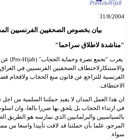
31/8/2004
بيان بخصوص الصحفيين الفرنسيين الم
"مناشدة لاطلاق سراحما"
يعرب
"تجمع
نصرة
وحماية
الحجاب
"
(Pro-Hijab)
عن 
وا
لا
ستنكارلاختطاف الصحفيين الفرنسيين في العراق
الفرنسية للتراجع عن قانون منع الحجاب
و
لاقحام قضي
الاختطاف
.
ان هذا العمل
المدان
لا يفيد حملتنا
السلمية
من اجل ت
في ارتداء الحجاب بل
يلحق بها ضررا بالغا،
وان اسلوب 
بالسياسيين والبرلمانيين الذي نمارسه هو الطريق ا
المرجو، علما بأن حملتنا قد لاقت تأييدا واسعا من 
سواء.