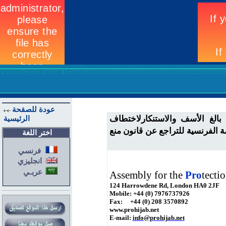
عودة للصقحة
بالغ
الأسف
وا
لا
ستنكارلاختطاف
الرئيسية
الفرنسية للتراجع عن قانون منع
اختر اللغة
فرنسي
انجليزي
عربـي
Assembly for the
Pro
tecti
124 Harrowdene Rd, London HA0 2JF
Mobile: +44 (0) 7976737926
Fax: +44 (0) 208 3570892
www.prohijab.net
E-mail:
info@prohijab.net