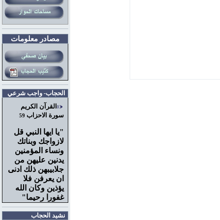
مصادر معلومات
الحجاب- واجب شرعي
القرآن الكريم
سورة الاحزاب
59
"
يا ايها النبي قل
لازواجك وبناتك
ونساء المؤمنين
يدنين عليهن من
جلابيبهن ذلك ادنى
ان يعرفن فلا
يؤذين وكان الله
غفورا رحيما"
نشيد الحجاب