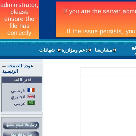
نع
مشاريعنا
دعم ومؤازرة
شهادات
عودة للصقحة
الرئيسية
اختر اللغة
فرنسي
انجليزي
عربـي