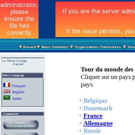
Retour à la page
d’accueil
Tour du monde des a
Cliquer sur un pays p
Select a language
pays.
Fran
ç
ais
A
nglais
Arab
e
Belgique
Danemark
Community
France
Allemagne
Russie