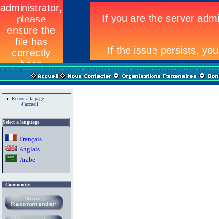
Retour à la page
d’accueil
Select a language
Fran
ç
ais
A
nglais
Arab
e
Community