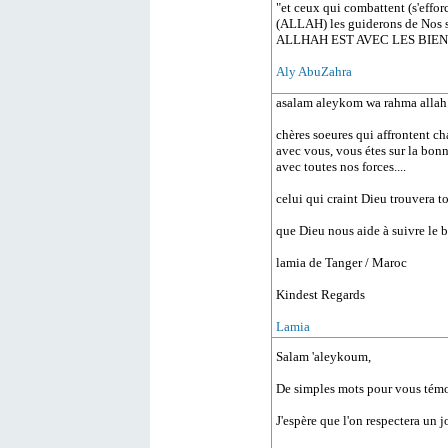
"et ceux qui combattent (s'effor
(ALLAH) les guiderons de Nos s
ALLHAH EST AVEC LES BIENF
Aly AbuZahra
asalam aleykom wa rahma allah
chères soeures qui affrontent ch
avec vous, vous étes sur la bo
avec toutes nos forces....
celui qui craint Dieu trouvera t
que Dieu nous aide à suivre le b
lamia de Tanger / Maroc
Kindest Regards
Lamia
Salam 'aleykoum,
De simples mots pour vous témo
J'espère que l'on respectera un jo