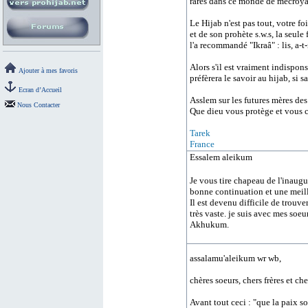
rares dans ce monde de mécroyan
Le Hijab n'est pas tout, votre fo
et de son prohète s.w.s, la seule
l'a recommandé "Ikraâ" : lis, a-t
Alors s'il est vraiment indispon
Ajouter à mes favoris
préfèrera le savoir au hijab, si s
Ecran d’Accueil
Asslem sur les futures mères d
Nous Contacter
Que dieu vous protège et vous 
Tarek
France
Essalem aleikum
Je vous tire chapeau de l'inaug
bonne continuation et une meil
Il est devenu difficile de trouv
très vaste. je suis avec mes soeur
Akhukum.
assalamu'aleikum wr wb,
chères soeurs, chers frères et c
Avant tout ceci : "que la paix s