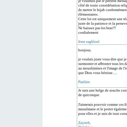
je voudrais par le présent mess
côté de toute considération reli
de mettre le hijab conformément 
élèmentaires.
Cette loi est uniquement une réac
juste de la patience et la persev
Ne baissez pas les bras!!!
cordialement
ferat zaghloul
bonjour,
je voulais juste vous dire que je
surmonter et affronter tous les 
au mouslimines et l'image de l'i
que Dieu vous bénisse.....
Pauline
Je suis une belge de souche con
de quiconque.
J'aimerais pouvoir comme ces fill
musulmane et le porter égalemen
pour elles et je suis de tout coeu
Zayneb,