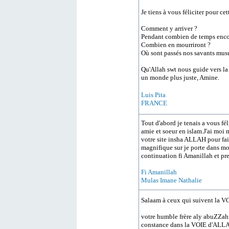
Je tiens à vous féliciter pour ce
Comment y arriver ?
Pendant combien de temps encore
Combien en mourriront ?
Où sont passés nos savants musu
Qu'Allah swt nous guide vers la
un monde plus juste, Amine.
Luis Pita
FRANCE
Tout d'abord je tenais a vous fé
amie et soeur en islam.J'ai moi 
votre site insha ALLAH pour f
magnifique sur je porte dans mon
continuation fi Amanillah et pr
Fi Amanillah
Mulas Imane Nathalie
Salaam à ceux qui suivent la V
votre humble frère aly abuZZahr
constance dans la VOIE d'ALLAH ,