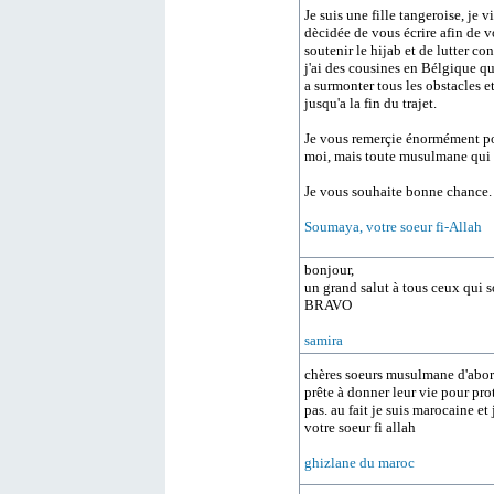
Je suis une fille tangeroise, je 
dècidée de vous écrire afin de v
soutenir le hijab et de lutter co
j'ai des cousines en Bélgique qu
a surmonter tous les obstacles e
jusqu'a la fin du trajet.
Je vous remerçie énormément pour
moi, mais toute musulmane qui se
Je vous souhaite bonne chance.
Soumaya, votre soeur fi-Allah
bonjour,
un grand salut à tous ceux qui s
BRAVO
samira
chères soeurs musulmane d'abord
prête à donner leur vie pour pro
pas. au fait je suis marocaine e
votre soeur fi allah
ghizlane du maroc