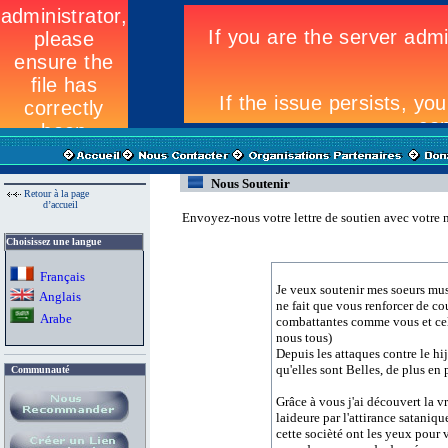
Nous Soutenir
Retour à la page
d’accueil
Envoyez-nous votre lettre de soutien avec votre n
Choisissez une langue
Fran
ç
ais
Je veux soutenir mes soeurs mus
A
nglais
ne fait que vous renforcer de co
Arab
e
combattantes comme vous et celle
nous tous)
Depuis les attaques contre le hi
qu'elles sont Belles, de plus en 
Communauté
Grâce à vous j'ai découvert la v
laideure par l'attirance sataniqu
cette socièté ont les yeux pour v