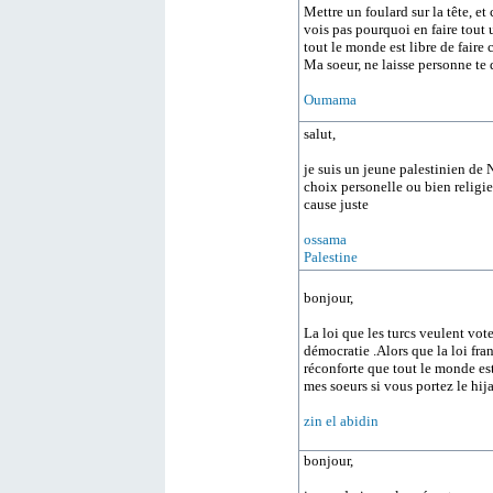
Mettre un foulard sur la tête, e
vois pas pourquoi en faire tout 
tout le monde est libre de faire 
Ma soeur, ne laisse personne te d
Oumama
salut,
je suis un jeune palestinien de 
choix personelle ou bien religie
cause juste
ossama
Palestine
bonjour,
La loi que les turcs veulent vote
démocratie .Alors que la loi fra
réconforte que tout le monde est 
mes soeurs si vous portez le hij
zin el abidin
bonjour,