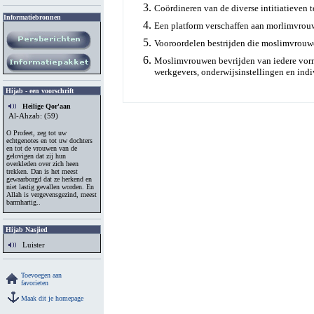
Coördineren van de diverse intitiatieven
Informatiebronnen
Een platform verschaffen aan morlimvrouw
Vooroordelen bestrijden die moslimvrouwen
Moslimvrouwen bevrijden van iedere vorm 
werkgevers, onderwijsinstellingen en ind
Hijab - een voorschrift
Heilige Qor'aan
Al-Ahzab: (59)
O Profeet, zeg tot uw
echtgenotes en tot uw dochters
en tot de vrouwen van de
gelovigen dat zij hun
overkleden over zich heen
trekken. Dan is het meest
gewaarborgd dat ze herkend en
niet lastig gevallen worden. En
Allah is vergevensgezind, meest
barmhartig..
Hijab Nasjied
Luister
Toevoegen aan
favorieten
Maak dit je homepage