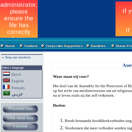
Terug naar introductie
Asse
Select a language
Dutch
Waar staan wij voor?
English
Het doel van de Assembly for the Protection of Hi
Fran
ç
ais
op het recht van moslimvrouwen om uit religieuze
عربـي
na te leven zoals zij dat zelf verkiezen.
Doelen:
Reeds bestaande hoofddoekverboden ong
Voorkomen dat meer verboden worden ing