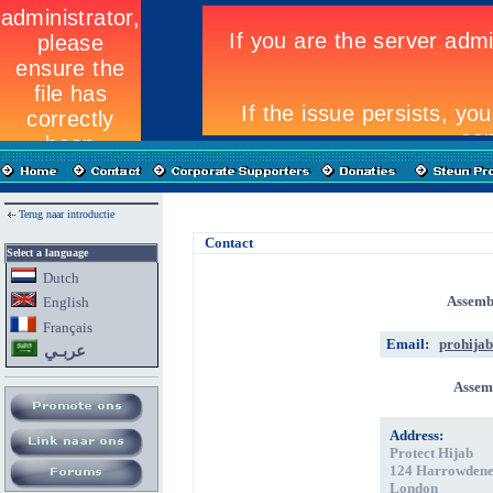
Terug naar introductie
Contact
Select a language
Dutch
Assembl
English
Fran
ç
ais
Email:
prohijab
عربـي
Assemb
Address:
Protect Hijab
124 Harrowden
London