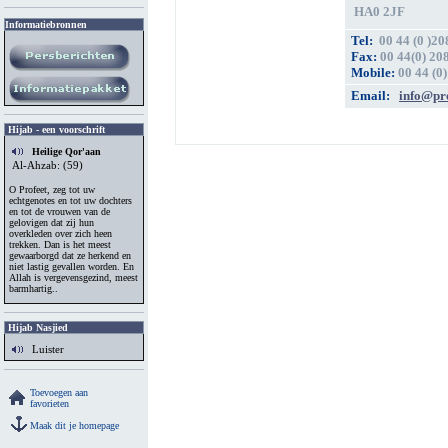
HA0 2JF
Informatiebronnen
Tel
:
00 44 (0 )20
Fax
:
00 44(0) 20
Mobile:
00 44 (0
Email:
info@pro
Hijab - een voorschrift
Heilige Qor'aan
Al-Ahzab: (59)
O Profeet, zeg tot uw
echtgenotes en tot uw dochters
en tot de vrouwen van de
gelovigen dat zij hun
overkleden over zich heen
trekken. Dan is het meest
gewaarborgd dat ze herkend en
niet lastig gevallen worden. En
Allah is vergevensgezind, meest
barmhartig..
Hijab Nasjied
Luister
Toevoegen aan
favorieten
Maak dit je homepage