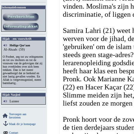
vinden. Moslima's zijn h
Informatiebronnen
discriminatie, of ligge
Samira Lahri (21) weet h
werven voor de jihad, de
Hijab - een voorschrift
'gebruiken' om de islam
Heilige Qor'aan
Al-Ahzab: (59)
steeds geen stage-adres?
O Profeet, zeg tot uw echtgenotes
en tot uw dochters en tot de
lerarenopleiding godsd
vrouwen van de gelovigen dat zij
hun overkleden over zich heen
heeft haar klas een bes
trekken. Dan is het meest
gewaarborgd dat ze herkend en
niet lastig gevallen worden. En
Pronk. Ook Marianne Ka
Allah is vergevensgezind, meest
barmhartig..
(22) en Hacer Kaçar (22
Slimme meiden zijn het,
Hijab Nasjied
liefst zouden ze morgen
Luister
Toevoegen aan
Pronk hoort voor de zove
favorieten
Maak dit je homepage
de tien derdejaars stude
Contact