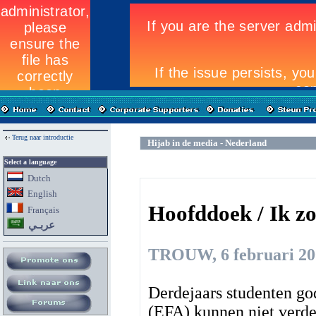
Terug naar introductie
Hijab in de media - Nederland
Select a language
Dutch
English
Hoofddoek / Ik zou
Fran
ç
ais
عربـي
TROUW, 6 februari 20
Derdejaars studenten go
(EFA) kunnen niet verde