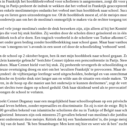
s in Frankrijk het hoofddoekverbod voor scholieren is aangenomen, zorgt dit voor 
ing in Parijs probeert de indruk te wekken dat het verbod in Frankrijk geaccepteerd 
en enkele moslimmeisjes ondanks het verbod met hun hoofddoek naar school. Succe
 op en lieten geen uitzonderingen toe. Of de hoofddoek moest af, of de meisjes moe
sonderwijs aan om het de moslima's onmogelijk te maken via de rechter toegang tot 
el vele jonge moslima's onder de druk bezweken zijn, zijn alleen al bij het Komit
jes die voet bij stuk hielden. Zij werden door de scholen direct geïsoleerd en in é
ddoek toch af te doen. Een tragisch voorbeeld is de scholiere van Turkse afkomst 
et onder geen beding zonder hoofdbedekking naar school gaan. Maar haar vasthoud
van 's morgens tot 's avonds in een soort cel door de schoolleiding 'verhoord' werd.
n de school op 2 oktober begon, ben ik met mijn hoofddoek naar school gegaan. Zod
klein kamertje gebracht" berichtte Cennet tijdens een persconferentie in Parijs. St
e doen. Maar Cennet hield voet bij stuk. Zij probeerde tevergeefs de schoolleiding 
gieuze overtuiging droeg en niet om het 'seculiere Frankrijk' te provoceren. Maar de
gendeel: de vijftienjarige leerlinge werd uitgescholden, bedreigd en van onrechtm
hische en fysieke druk niet langer aan en wilde aan de situatie een einde maken. "Da
ren, in de hoop op die manier aan het onderwijs te kunnen deelnemen", zegt de vertw
et slechts twee dagen op school geduld. Ook haar skinhead werd als te provocatief
ongen de school te verlaten.
oekt Cennet Doganay naar een mogelijkheid haar schoolloopbaan op een privéschoo
aal leven hebben, zonder represailles en discriminatie. En zij is niet de enige. B
 90 gevallen bekend van islamitische scholieren die nu in Turkije of België naar sch
gloeiend. Intussen zijn ook minstens 25 gevallen bekend van moslima's die jurid
ent ondersteunt deze meisjes. Kritiek dat hij een 'fundamentalist' is, die jonge m
t hij van de hand. "Ik ben Straatsburger. Men kent mij hier en weet wie ik ben" zuc