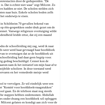
protestacties door de gedupeerden. "De
is. Dat is echter niet waar" zegt Milcent. Zo
s hadden ze niet. De scholen stelden zich
sten naar huis. Enkele scholen boden zelfs
het onderwijs te eisen.
é in Schiltheim 70 gevallen bekend van
én op één-gesprekken onder druk gezet om de
Cennet. Vanwege religieuze overtuiging wilde
endheid leidde ertoe, dat zij een maand
ra de schoolleiding mij zag, werd ik naar
eeds weer werd haar gevraagd haar hoofddoek
ervan te overtuigen dat ze de hoofddoek uit
 schoolleiding had daar geen begrip voor.
atig gedrag beschuldigd. Cennet kon de
arom nam ik het initiatief om mijn haar af te
ijfelde scholiere. In deze toestand werd
 ervaren en het vernederde meisje werd
l te vervolgen. Ze wil eindelijk weer een
ij het "Komité voor hoofddoekvraagstukken"
ool gaan. En de telefoon staat nog steeds
ische stappen hebben ondernomen. Abdullah
eisjes onder dwang een hoofddoek wil opleggen
ht Milcent gelaten en kondigt aan zich voor de