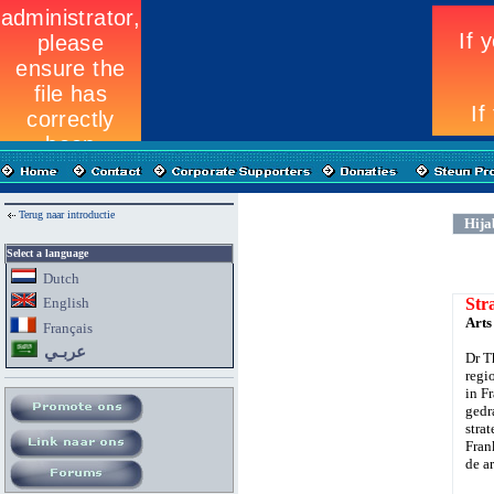
Terug naar introductie
Hija
Select a language
Dutch
English
Str
Arts
Fran
ç
ais
عربـي
Dr T
regi
in F
gedr
stra
Fran
de a