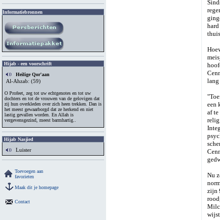
Sind
reger
Informatiebronnen
ging
hard
thui
Hoew
meis
Hijab - een voorschrift
hoof
Cenn
Heilige Qor'aan
lang 
Al-Ahzab: (59)
O Profeet, zeg tot uw echtgenotes en tot uw
"Toe
dochters en tot de vrouwen van de gelovigen dat
een 
zij hun overkleden over zich heen trekken. Dan is
het meest gewaarborgd dat ze herkend en niet
af t
lastig gevallen worden. En Allah is
reli
vergevensgezind, meest barmhartig..
Inte
psyc
Hijab Nasjied
sche
Luister
Cenn
gedw
Toevoegen aan
Nu z
favorieten
norm
Maak dit je homepage
zijn
rood
Contact
Milc
wijs