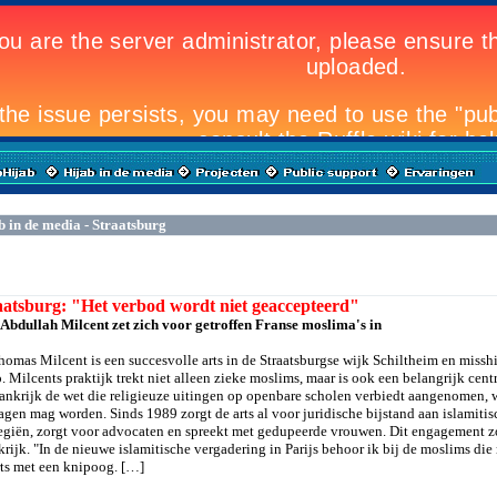
b in de media - Straatsburg
aatsburg: "Het verbod wordt niet geaccepteerd"
 Abdullah Milcent zet zich voor getroffen Franse moslima's in
homas Milcent is een succesvolle arts in de Straatsburgse wijk Schiltheim en miss
o. Milcents praktijk trekt niet alleen zieke moslims, maar is ook een belangrijk cen
rankrijk de wet die religieuze uitingen op openbare scholen verbiedt aangenomen,
agen mag worden. Sinds 1989 zorgt de arts al voor juridische bijstand aan islamiti
tegiën, zorgt voor advocaten en spreekt met gedupeerde vrouwen. Dit engagement zor
krijk. "In de nieuwe islamitische vergadering in Parijs behoor ik bij de moslims die 
rts met een knipoog. […]