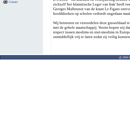
Contact
zichzelf 'het Islamitische Leger van Irak' heeft t
Georges Malbrunot van de krant Le Figaro ontvoer
hoofddoeken op scholen verbiedt ongedaan maa
Wij betreuren en veroordelen deze gruweldaad ten
met de gehele maatschappij. Voorts hopen wij da
respect tussen moslims en niet-moslims in Europa
onmiddellijk vrij te laten zodat zij veilig kunn
@ 2004 Pr