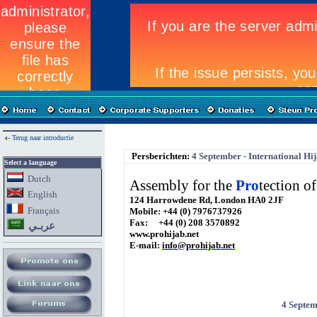
Terug naar introductie
Persberichten:
4 September - International Hi
Select a language
Dutch
Assembly for the
Pro
tection o
English
124 Harrowdene Rd, London HA0 2JF
Fran
ç
ais
Mobile: +44 (0) 7976737926
Fax: +44 (0) 208 3570892
عربـي
www.prohijab.net
E-mail:
info@prohijab.net
4 Septem