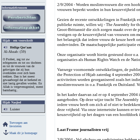
2/9/2004 - Worden moslimvrouwen die een hoofdd
Informatiebronnen
vrouwen beperkt worden in hun keuzevrijheid om
Gezien de recente ontwikkelingen in Frankrijk 
publieke ruimte, willen wij - The Assembly for th
Groot-Brittannië die zich zorgen maakt over de 
vestigen op de keuzevrijheid van vrouwen om m
het belangrijk dat iedere vrouw de keuze heeft o
Hijab - een voorschrift
ondervinden. De maatschappelijke participatie e
Heilige Qor'aan
Al-Ahzab: (59)
Onze organisatie wordt hierin gesteund door o.
organisaties als Human Rights Watch en de Natio
O Profeet, zeg tot uw
echtgenotes en tot uw dochters
en tot de vrouwen van de
Vanwege voornoemde ontwikkelingen, de publieke
gelovigen dat zij hun
overkleden over zich heen
the Protection of Hijab zaterdag 4 september 2004
trekken. Dan is het meest
activiteiten worden georganiseerd zoals het indi
gewaarborgd dat ze herkend en
niet lastig gevallen worden. En
moslimvrouwen in o.a. Frankrijk en Duitsland. Vo
Allah is vergevensgezind, meest
barmhartig..
In het kader daarvan zal er op 4 september 2004 
aangeboden. Op deze wijze tracht The Assembly fo
Hijab Nasjied
iedere vrouw heeft om zich al of niet te bedekken
deze vrijheid. Via onze internetsite kunnen er 
Luister
keuzevrijheid op het dragen van een hoofddoek 
Toevoegen aan
favorieten
Laat Franse journalisten vrij
Maak dit je homepage
2/9/2004 - Vol afschuw en verbijstering hebben w