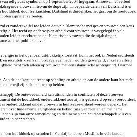
gen van religieuze symbolen op 1 september 2004 ingegaan. Alhoewel het verbod
oekdragende vrouwen hiervan de dupe zijn. In bepaalde delen van Duitsland is er
 hoofddoek door leerkrachten. Duitsland is duidelijker, het gaat om de hoofddoek
ymbolen zijn niet verboden.
al er zonder twijfel toe leiden dat vele Islamitische meisjes en vrouwen een keus
ligie. Het recht op onderwijs en arbeid voor vrouwen is vastgelegd in vele
oden leiden er echter toe dat Islamitische vrouwen die de hijab dragen,
name aan het publieke leven.
 religie in het openbaar uitdrukkelijk toestaat, komt het ook in Nederland steeds
k en recentelijk zelfs in horecagelegenheden worden geweigerd, enkel en alleen
jkheid richt zich alleen op vrouwen met een islamitische achtergrond. Daarmee
Aan de ene kant het recht op scholing en arbeid en aan de andere kant het recht
ten, terwijl zij recht hebben op beiden.
atschappij. De ontevredenheid kan uitmonden in conflicten of deze vrouwen
rgument dat de hoofddoek onderdrukkend zou zijn is gebaseerd op een vooroordeel.
ek is onderdrukkend omdat vrouwen in hun keuzevrijheid worden beperkt. Het
siëren over fundamentele vrijheden en beknotting van rechten en met name
leden zijn van onze samenleving en deelnemen aan het maatschappelijk leven
rden in haar rechten.
an een hoofddoek op scholen in Frankrijk, hebben Moslims in vele landen