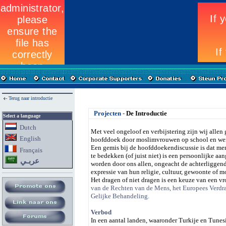
Terug naar introductie
Projecten -
De Introductie
Select a language
Dutch
Met veel ongeloof en verbijstering zijn wij alle
English
hoofddoek door moslimvrouwen op school en werk.
Een gemis bij de hoofddoekendiscussie is dat men
Fran
ç
ais
te bedekken (of juist niet) is een persoonlijke 
عربـي
worden door ons allen, ongeacht de achterliggen
expressie van hun religie, cultuur, gewoonte of m
Het dragen of niet dragen is een keuze van een vr
van de Rechten van de Mens, het Europees Verdr
Gelijke Behandeling.
Verbod
In een aantal landen, waaronder Turkije en Tunes