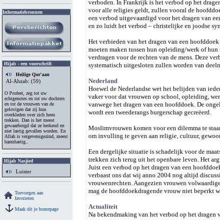
verboden. In Frankrijk is het verbod op het dra
voor alle religies geldt, zullen vooral de hoofdd
Informatiebronnen
een verbod uitgevaardigd voor het dragen van een
en zo luidt het verbod – christelijke en joodse s
Het verbieden van het dragen van een hoofddoek z
moeten maken tussen hun opleiding/werk of hun re
verdragen voor de rechten van de mens. Deze verb
Hijab - een voorschrift
systematisch uitgesloten zullen worden van deel
Heilige Qor'aan
Nederland
Al-Ahzab: (59)
Hoewel de Nederlandse wet het belijden van iedere
O Profeet, zeg tot uw
vaker voor dat vrouwen op school, opleiding, wer
echtgenotes en tot uw dochters
vanwege het dragen van een hoofddoek. De ongeli
en tot de vrouwen van de
gelovigen dat zij hun
wordt een tweederangs burgerschap gecreëerd.
overkleden over zich heen
trekken. Dan is het meest
gewaarborgd dat ze herkend en
Moslimvrouwen komen voor een dilemma te staan. 
niet lastig gevallen worden. En
om invulling te geven aan religie, cultuur, gewoon
Allah is vergevensgezind, meest
barmhartig..
Een dergelijke situatie is schadelijk voor de ma
trekken zich terug uit het openbare leven. Het a
Hijab Nasjied
Juist een verbod op het dragen van een hoofddo
Luister
verbaast ons dat wij anno 2004 nog altijd discus
vrouwenrechten. Aangezien vrouwen volwaardige 
mag de hoofddoekdragende vrouw niet beperkt wo
Toevoegen aan
favorieten
Actualiteit
Maak dit je homepage
Na bekendmaking van het verbod op het dragen v