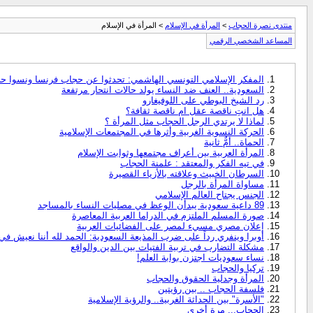
منتدى نصرة الحجاب
>
المرأة في الإسلام
> المرأة في الإسلام
المساعد الشخصي الرقمي
المفكر الإسلامي التونسي الهاشمي: تحدثوا عن حجاب فرنسا ونسوا 
السعودية.. العنف ضد النساء يولد حالات انتحار مرتفعة
رد الشيخ البوطي على اللوفيغارو
هل انتِ ناقصة عقل ام ناقصة ثقافة؟
لماذا لا يرتدي الرجل الحجاب مثل المرأة ؟
الحركة النسوية الغربية وأثرها في المجتمعات الإسلامية
الحماة.. أمٌّ ثانية
المرأة العربية بين أعراف مجتمعها وثوابت الإسلام
في تيه الفكر والمعتقد : علمنة الحجاب
السرطان الخبيث وعلاقته بالأزياء القصيرة
مساواة المرأة بالرجل
الجنس يجتاح العالم الإسلامي
89 داعية سعودية يبدأن الوعظ في مصليات النساء بالمساجد
صورة المسلم الملتزم في الدراما العربية المعاصرة
إعلان مصري مسيء لمصر على الفضائيات العربية
أوبرا وينفري رداً على ضرب المذيعة السعودية: الحمد لله أننا نعيش في 
مشكلة التضارب في تربية الفتيات بين الدين والواقع
نساء سعوديات اجتزن بوابة العلم!
تركيا والحجاب
المرأة وجدلية الحقوق والحجاب
فلسفة الحجاب .. بين رؤيتين
"الأسرة" بين الحداثة الغربية.. والرؤية الإسلامية
الحجاب... مرة أخرى