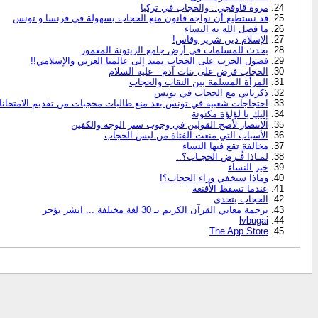
مروة قاوقجي.. والحجاب في تركيا
قد نستطيع أن نواجه قانون منع الحجاب بسهولة في فرنسا و تونس
ما فضل الله به النساء
الإسلام دين شرير وقاس!
يحدث للمسلمات في أرض جامع الزيتونة المعمور
فصول الحرب على الحجاب تمتد إلى عالمنا العربي والإسلامي!!
الحجاب فرض على بنات آدم - عليه السلام
المرأة المسلمة بين النقاب والحجاب
ذكرياتي مع الحجاب في تونس
احتجاجات شعبية في تونس بعد منع طالبات محجبات من تقديم الامتحان
إليكِ يا لؤلؤة مكنونة
الانتصار لأصح القولين في وجوب ستر الوجه والكفين
الأسباب التي منعت الفتاة من لبس الحجاب
مخالفة تقع فيها النساء
لمـاذا فُـرض الحجـاب؟..
خير النساء
وماذا سنخفي وراء الحجاب؟!
عندما تسقط الأقنعة
الحجاب يتحدى
ترجمة معاني القرآن الكريم بـ 30 لغة مختلفة ... انشر تؤجر
lvbugai
The App Store