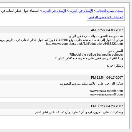
منتدى نصرة الحجاب
>
الإسلام في الغرب
>
الإسلام في الغرب
> استفتاء حول حظر النقاب في م
المساعد الشخصي الرقمي
04-03-2007, 09:58 AM
هذه فرصة للتصويت والمشاركة في الرأي
نرجو الدخول إلى هذه الصفحة على موقع bbc للإدلاء برأيكم حول حظر النقاب في مدارس بريطانيا:
http://newsvote.bbc.co.uk/1/hi/education/6466221.stm
السؤال هو:
Should the veil be banned in schools?
وإذا كنتم غير موافقين على حظره، فيمكنكم اختيار: لا
وشكرا جزيلا
04-17-2007, 12:54 PM
شكرا لك اخى على اعلامنا بذلك......وتم التصويت
www.resala.mam9.com
www.resala.mam9.com
04-20-2007, 06:23 PM
وشكرا لك على المرور، نرجوا أن تشارك وأن تساعد على نشر الخبر.