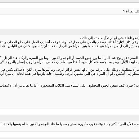
ل المرأة ؟
فاعلة حتى لو لم تدْعُ صاحبته إلى ذلك ،
عي كاف لإثارة أعداء الإسلام والعمل على محاربته . وقد تنوعت أساليب العمل على خلع الحجاب والتخلص
ا يثير الرجل من المرأة هو نفسه ما يثير المرأة من الرجل ، فلا بد أن يتساوى الاثنان في اللباس . ف
 فيتراوح عند المرأة ما بين جميع الجسد أو الوجه والكفين ، وما بين السرة والركبة عند الرجل . كما ي
بيعة الإثارة وطبيعة الجسد عند كل منهما؟ هذا مع العلم أن كلا من المرأة والرجل إنسان بالدرجة الأولى
فالمرأة مطلوبة ، وذلك على الرغم من أن لها نفس غرائز الرجل وما يثيرها يثيره ، لكن الاختلاف يكمن في 
نظر إلى العكس ، لو أن المرأة هي التي تشتهي الرجل وطلبته ، فانه يلزمها في هذه الحالة أن تثيره أولاً 
اب ؛ فنرى كيف ينقض الجنود المحتلون على النساء مثل الكلاب المسعورة . أما ما يقال من أن الاغ
 المرأة أكثر جمالا وفتنة فهي مأمورة بستر جسمها ما عادا الوجه والكفين ما لم يتسببا بالفتنة، أما