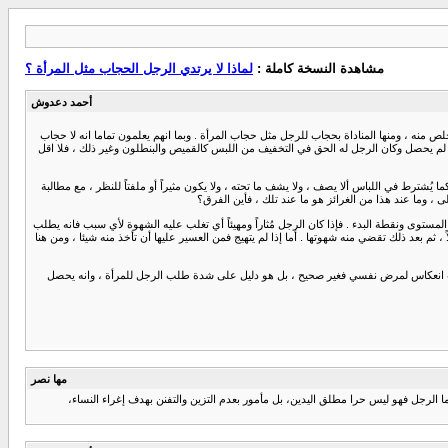
مشاهدة النسخة كاملة :
لماذا لا يرتدي الرجل الحجاب مثل المرأة ؟
أحمد دعدوش
 منه ، ومنها المناداة بحجاب للرجل مثل حجاب المرأة . وبما انهم يعلمون تماما انه لا حجاب
إذا لم يحصل وكان الرجل له الحق في التخفيف من اللبس كالقميص والبنطلون وغير ذلك ، فلا اقل
ُشترط في اللباس ألا يصف ، ولا يشف ما تحته ، ولا يكون مثيراً أو ملفتاً للنظر ، مع مطالبة
 ، وما عند هذا من الغرائز هو ما عند تلك ، فأين الفرق؟
المستوى ونقطة البدء . فإذا كان الرجل مُثاراً ومهيئاً أي تغلب عليه الشهوة لأي سبب فانه يطلب
، ثم بعد ذلك تقضي منه شهوتها . أما إذا لم يتهيج فمن العسير عليها أن تأخذ منه شيئا ، ومن هنا
تصاب انعكاس لمرض نفسي فغير صحيح ، بل هو دليل على شدة طلب الرجل للمرأة ، وانه يحصل
مها نصر
 الرجل فهو ليس حرا مطلق اليدين، بل مأمور بعدم التزين والتفنن بهدف إغراء النساء،