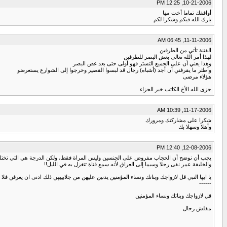
10-21-2006, 12:25 PM
أوافقك تماما أخت مها
بارك الله فيكم وشكرا لكم
11-11-2006, 06:45 AM
الفتنة تأتي من الطرفين
لهذا أمر الله تعالى بغض البصر للطرفين
وهذا يعني أن على الجميع التستر فهو أولى حتى بعد غض البصر
وأطثر ما يقرفني أن أجد (أشباه) رجال قد لبسوا القصير وخرجوا إلى الشوارع يستعرضو
هؤلاء مرضى
جزى الله الأخ الكاتب خير الجزاء
11-17-2006, 10:39 AM
شكرا على مشاركتك ومرورك
وأهلا وسهلا بك
12-08-2006, 12:40 PM
يجب أن نوضح أن الحجاب مفروض على الجنسين وليس المراة فقط، ولكن الدرجة هي التي تختلف، فلأن
والخليفة عمر نفى رجلا وسيما إلى العراق لأنه سمع فتاة تتغزل به في الليل!!
يا ايها النبي قل لازواجك وبناتك ونساء المؤمنين يدنين عليهن من جلابيبهن ذلك ادنى ان يعرفن فلا 
------
قل لازواجك وبناتك ونساء المؤمنين
مقلش رجال