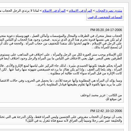
منتدى نصرة الحجاب
>
المرأة في الإسلام
>
المرأة في الإسلام
> لماذا لا يرتدي الرجل الحجاب مث
المساعد الشخصي الرقمي
04-17-2006, 05:20 PM
الحجاب شعار متحرك في الطرقات والمحال والمؤسسات وأماكن العمل ، فهو وسيلة دعوية متحركة و
أو لم تكن هي نفسها قدوة تحترم هذا الزي الذي ترتديه . فمجرد وجود هذا الحجاب أو اللباس الشر
على الرجل في الإسلام ، فانهم اتخذوا ذلك منفذا للتخفيف من حجاب المرأة . والحجة في ذلك أن م
أن يُسمح للمرأة بذلك .
لكن الإسلام يوجب ستر العورة لكل من الرجل والمرأة ، على اختلاف في المذاهب على مستوى الستر ؛
الطرفين بغض البصر . فهل يعني الاختلاف في اللباس ما بين المرأة والرجل وجود اختلاف أيضا في ط
المرأة بحكم طبيعة تكوينها الجسدي مثيرة ، لذلك جاء التركيز على لباسها لمنع الإثارة والأذى . 
المرأة ، وقد يلجا إلى العنف ، وإذا لم يكن هناك ما يردعه فسيقضي شهوته منها رغماً عنها . لكن لن
كانت الإثارة من قبل المرأة سواء كانت طالبة أم مطلوبة .
ومما يؤكد أن المرأة هي المطلوبة وأنها عرضة للأذى ، ما يحصل في الحروب وفي حالات الاغتص
على ما يريد منها بالقوة لأنها تقاوم بطبيعتها فيبادل المقاومة بأخرى .
من الكاتب : عزيز محمد ابوخلف
عن موقع لكِ
10-12-2006, 12:42 PM
يجب أن نوضح أن الحجاب مفروض على الجنسين وليس المراة فقط، ولكن الدرجة هي التي تختلف، فلأن
والخليفة عمر نفى رجلا وسيما إلى العراق لأنه سمع فتاة تتغزل به في الليل!!