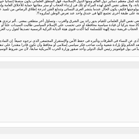
كمثل معظم دساتير دول العالم ومنها الدول الإسلامية، فهل المنطق العلمانى يكون منصفا إنسانياً حين 
تة، ولا يعطى نفس الحق لهذه المرأة أو تلك فى إرتداء الحجاب أو ستر مفاتنها حماية للأخلاق العامة وإس
طبقة على طبقة أخرى تجتمع كلها فى خندق واحد عند تعرض الوطن لمكروه؟!.
سعى نفس التيار العلمانى للقيام بدور رائد بين الشرق والغرب ، وتساؤل أخر منطقى بمعنى ..ألم ترتدى
التيار الإسلامى الموجود بالبلديات والحكم المحلى والحكومة أيضاً ؟.إنى لم أسمع يوما على مدار 20 سنة بتركيا أن قيادة سياسية محافظة أو حتى تحسب
 الحجاب فريضة دينية إلهية للمُسلمة كما أكدت فتوى هيئة الديانة التركية الرسمية تصديقا لقول رب العزة 
د الحكم ولوّ بإرادة شعبية وأنت صاحب فكر سياسى إسلامى أو محافظ وأن تكون قادرا مقتدرا على تنفيذ 
ّعى بول فولفويتز رئيس البنك الدولى وأحد صقور وزارة الحرب الأمريكية سابقاً، لأن من شروط الوسيط أ