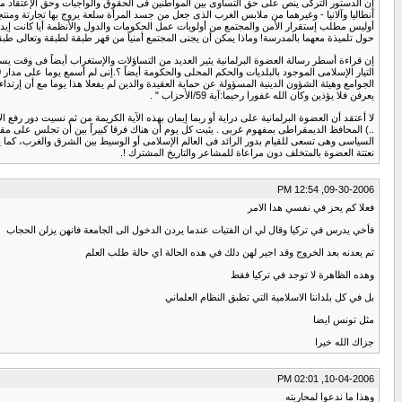
إن الدستور التركى ينص على حق التساوى بين المواطنين فى الحقوق والواجبات وحق الإعتقاد مثله 
آنطاليا وآلانيا - وغيرهما من ملابس الغرب الذى جعل من جسد المرأة سلعة يروج بها تجارتة ومنتجا
حول تلميذة معهما بالمدرسة! وماذا يمكن أن يجنى المجتمع أمنياً من قهر طبقة لطبقة وتعالى 
إن قراءة أسطر رسالة العضوة البرلمانية يثير العديد من التساؤلات والإستغراب أيضاً فى وقت ي
الجوامع وهيئة الشؤون الدينية المسؤولة عن حماية العقيدة والدين لم يفعلا هذا يوما مع أن إرتداء
يعرفن فلا يؤذين وكان الله غفورا رحيما:آية 59/الأحزاب " .
..) المحافظ الديمقراطى بمفهوم غربى . يثبت كل يوم أن هناك فرقا كبيراً بين أن تجلس على مقع
السياسى وهى تسعى للقيام بدور الرائد فى العالم الإسلامى أو الوسيط بين الشرق والغرب، كما يد
نعتتة العضوة بالمتخلف دون مراعاة للمشاعر والتاريخ المشترك !.
09-30-2006, 12:54 PM
فعلا كم يحز في نفسي هدا الامر
فأخي يدرس في تركيا وقال لي ان الفتيات عندما يردن الدخول الى الجامعة فانهن يزلن الحجاب
تم يعدنه بعد الخروج وقد اجير لهن دلك في هده الحالة اي حالة طلب العلم
وهده الظاهرة لا توجد في تركيا فقط
بل في كل بلداننا الاسلامية التي تطبق النظام العلماني
مثل تونس ايضا
جزاك الله خيرا
10-04-2006, 02:01 PM
وهذا ما ندعوا لمحاربته