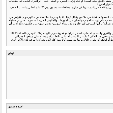
يعطى الحق لهذه السيدة أو تلك بإرتداء المايوه أو المينى جيب – أو العرى الكامل فى منتجعات
تقرار الأمن ؟
أوليس مطلب إستقرار الأمن والمجتمع من أولويات عمل الحكومات والدول والأنظمة أيا كانت إيديولوجيتها فكيف يكون الحال عندما ينتشر العرى النسائى وتندلع الفتن لدرجة إطلاق الرصاص من تلميذ على زملائه فقتل إثنين منهما فى شارع بمحافظة سامسون يوم 25 مايو الحالى والسبب الخلاف
 هذه العضوة ما تشاء من ملابس وتمثل تركيا داخليا وخارجيا بما تشاء من مظهر دون إعتراض من
 على الإسلام السياسى طالبت السيدات علناً أو بخطاب عام بإرتداء الحجاب والتخلى عن المايوهات والملابس العارية المنتشرة... حتى أن خطباء
بقرآنه" يا آيها النبى قل لأزواجك وبناتك ونساء المؤمنين يدنين عليهن من جلابيبهن ذلك أدنى أن
لا أعتقد أن العضوة البرلمانية على دراية أو ربما إيمان بهذه الآية الكريمة من ثم نسيت دور رفع الأذى عن النساء فى الطرقات وتأثيره فى حفظ الأمن والإستقرار المجتمعى الذى نرجوه جميعاً. إن التمادى والغرور والتحدى العلمانى السافر بتركيا مع تجربة حزبى الرفاه (1997) وحزب العدالة (2002-
وتفعيل هذا الحكم. كما يمثل التشدد العلمانى عائقا لتركيا ومظللا على موقعها الجغرافى
و الحكم أن يكون عادلا ونزيها مع نفسه أولا ومع أهله لكى يجد أذانا صاغية لدى الأخر الذى
ايمان
أحمد دعدوش