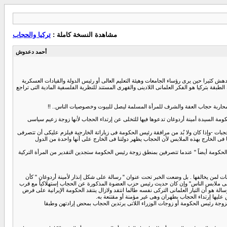
مشاهدة النسخة كاملة :
تركيا والحجاب
أحمد دعدوش
ندهش كثيرا حين يرى رؤساء الجامعات وهيئة التعليم العالى أو رئيس الدولة والقيادات العسكرية
 بتركيا هو الفكر العلمانى اللادينى والقهرى المستند للنظرية الفلسفية المادية التى تراجع
مر محاربة حجاب العفة والشرف للمرأة المسلمة ليصل للبيوت وخصوصيات الناس.. !!
ار الوسط) لزوجة رئيس الحكومة السيدة أمينة أردوغان تدعوها فيها للتخلى عن إرتداء الحجاب لأنها زوجة زعيم سياسى
جبات -وإذا كان ولا بُد من مرافقة رئيس الحكومة فى زياراتة الخارجية فيلزم عليكى أن تتصرفى
ا فى الخارج بهذه الملابس لأن الحجاب يظهر دولتنا فى الخارج على أنها واحدة من الدول
 الحكومة أيضاً " عندما تتصرفين بمنطق زوجة رئيس الحكومة ستجدين التقدير من المرأة التركية
بات لمن يخالفها . بل وضعت الخبر تحت عنوان " رسالة على شكل إنذار لأمينة أردوغان " كأن
دخل فى ملابس الناس" وإن كان حديث رئيس حزب العضوة المذكورة عن الحجاب إستهلاكياً مع قرب
ى طلب الرسالة هو أن التيار العلمانى التركى نفسه طالما انتقد ولازال ينتقد الحكومة الإيرانية على فرض
يها إرتداء الحجاب بطهران وهى غير مؤمنة أو مقتنعة به.
زوجة رئيس الحكومة أو زوجات الوزراء اللاتى يرتدين الحجاب بمحض إرادتهن وطبقا