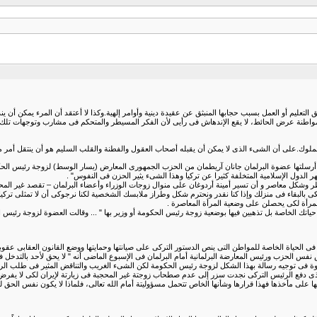
 التعليم أو العمل بسبب حجابها المنبثق عن عقيدة دينية وأوامر إلهية.وكذا لا أعتقد أن المرء يمكن أن ي
نة عرض الحائط، لا يقع الإندهاش فى رأيى لأن الفكر المسيطر والمتحكم فى مشارب وتوجهات تلك الطبقة
من الملوك.على أن الشىء الذى لا يمكن أن يقبله أصحاب العقول والفطنة والقلب السليم هو أن ينتقل أ
يُروت التركية Anayurt يوم 25/5/2006 أسطرا من الرسالة التى أرسلتها عضوة البرلمان جانان آريطمان من الحزب الجمهورى المعارض (يس
 الدول الإسلامية المتخلفة كثيرا عن تركيا وهذا الشىء يثير الحزن فى النفوس" .
نظر وشكل معاصر و أن تسير أمينة أردوغان على منوال زوجات الوزراء وأعضاء البرلمان – تقصد غير المح
ليكى بالبقاء فى منزلك وإذا كنا نقدر ونحترم شكل وطراز ملابسك الشخصية لكنا نرجوكى أن لا تمثلى تركي
 المرأة لكى يحصلن على وضعية المرأة المعاصرة .
حياتك الخاصة بل تذهبين فيها بوضعية زوجة رئيس الحكومة أو وزير بها " ... وقالت العضوة لزوجة رئيس
فى الحياة الخاصة للمواطن التى ينص الدستور التركى على صيانتها وحمايتها ووضع القانون العقابى عقو
ئيس نفس الحزب ورئيس المعارضة البرلمانية أمام البرلمان فى الإسبوع الماضى أنه " لا يحق لأحد بالت
وحرية الرأى وشجاعة هذه العضوة فى توجيه رسالة بهذا الشكل لزوجة رئيس الحكومة لكن الشىء الغريب والتناقض المثير ف
ى دفع الرئيس التركى نجدت سزر إلى عدم صطحاب زوجتة غير المحجبة فى زيارتة لإيران لكى لا يفرض عل
لى مأخذها فهذا قرارها وشأنها الخاص تتحمل مسؤوليتة أمام الله تعالى، فلماذا لا يكون نفس الحق ل