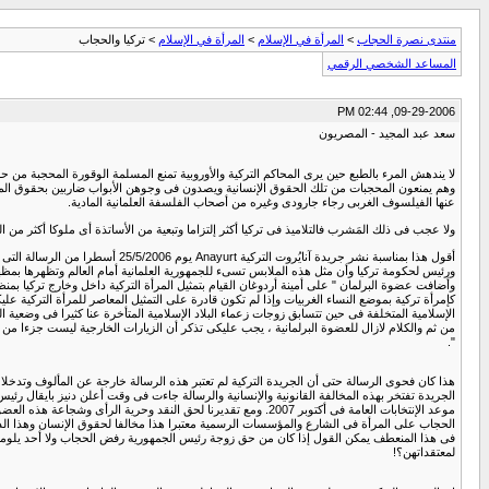
منتدى نصرة الحجاب
>
المرأة في الإسلام
>
المرأة في الإسلام
> تركيا والحجاب
المساعد الشخصي الرقمي
09-29-2006, 02:44 PM
سعد عبد المجيد - المصريون
لا يندهش المرء بالطبع حين يرى المحاكم التركية والأوروبية تمنع المسلمة الوقورة المحجبة من حق
وهم يمنعون المحجبات من تلك الحقوق الإنسانية ويصدون فى وجوهن الأبواب ضاربين بحقوق المواط
عنها الفيلسوف الغربى رجاء جارودى وغيره من أصحاب الفلسفة العلمانية المادية.
ولا عجب فى ذلك المَشرب فالتلاميذ فى تركيا أكثر إلتزاما وتبعية من الأساتذة أى ملوكا أكثر 
أقول هذا بمناسبة نشر جريدة آنا
ورئيس لحكومة تركيا وأن مثل هذه الملابس تسىء للجمهورية العلمانية أمام العالم وتظهرها بمظهر
وأضافت عضوة البرلمان " على أمينة أردوغان القيام بتمثيل المرأة التركية داخل وخارج تركيا بم
كإمرأة تركية بموضع النساء الغربيات وإذا لم تكون قادرة على التمثيل المعاصر للمرأة التركية ع
الإسلامية المتخلفة فى حين تتسابق زوجات زعماء البلاد الإسلامية المتأخرة عنا كثيرا فى وضعية
من ثم والكلام لازال للعضوة البرلمانية ، يجب عليكى تذكر أن الزيارات الخارجية ليست جزءا من 
".
هذا كان فحوى الرسالة حتى أن الجريدة التركية لم تعتبر هذه الرسالة خارجة عن المألوف وتدخلا 
الجريدة تفتخر بهذه المخالفة القانونية والإنسانية والرسالة جاءت فى وقت أعلن دنيز بايقال ر
موعد الإنتخابات العامة فى أكتوبر 2007. ومع تقديرنا لحق النقد 
الحجاب على المرأة فى الشارع والمؤسسات الرسمية معتبرا هذا مخالفا لحقوق الإنسان وهذا الذ
فى هذا المنعطف يمكن القول إذا كان من حق زوجة رئيس الجمهورية رفض الحجاب ولا أحد يلومها ع
لمعتقداتهن؟!